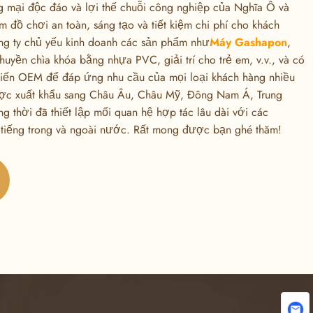
 mại độc đáo và lợi thế chuỗi công nghiệp của Nghĩa Ô và
 đồ chơi an toàn, sáng tạo và tiết kiệm chi phí cho khách
ng ty chủ yếu kinh doanh các sản phẩm như
Máy Gashapon
,
uyền chìa khóa bằng nhựa PVC, giải trí cho trẻ em, v.v., và có
 biến OEM để đáp ứng nhu cầu của mọi loại khách hàng nhiều
ược xuất khẩu sang Châu Âu, Châu Mỹ, Đông Nam Á, Trung
g thời đã thiết lập mối quan hệ hợp tác lâu dài với các
i tiếng trong và ngoài nước. Rất mong được bạn ghé thăm!