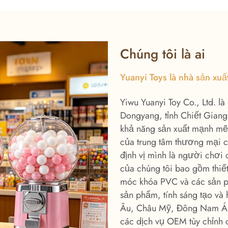
Chúng tôi là ai
Yuanyi Toys là nhà sản xu
Yiwu Yuanyi Toy Co., Ltd. l
Dongyang, tỉnh Chiết Giang
khả năng sản xuất mạnh mẽ. 
của trung tâm thương mại 
định vị mình là người chơi 
của chúng tôi bao gồm thiế
móc khóa PVC và các sản ph
sản phẩm, tính sáng tạo và
Âu, Châu Mỹ, Đông Nam Á, 
các dịch vụ OEM tùy chỉnh c