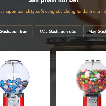
shapon bán chạy cuối cùng của chúng tôi dành cho thị
Gashapon tròn
Máy Gashapon dọc
Máy Gas