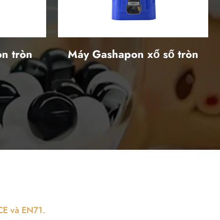
òn tròn
Máy Gashapon xổ số tròn
CE và EN71.