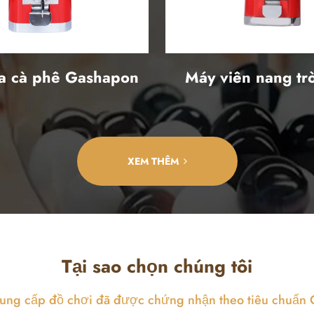
a cà phê Gashapon
Máy viên nang tr
XEM THÊM
Tại sao chọn chúng tôi
cung cấp đồ chơi đã được chứng nhận theo tiêu chuẩn 