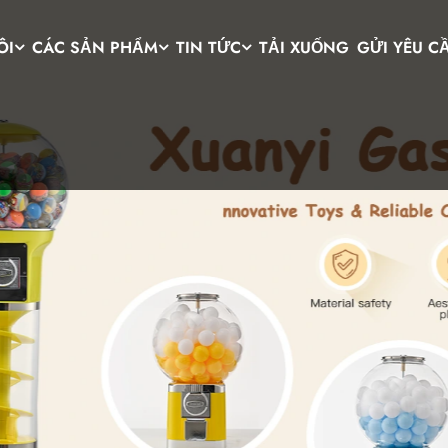
ÔI
CÁC SẢN PHẨM
TIN TỨC
TẢI XUỐNG
GỬI YÊU C